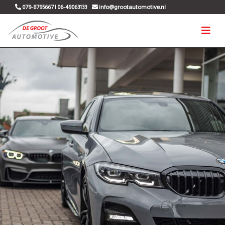
079-8795667 | 06-49063133
info@grootautomotive.nl