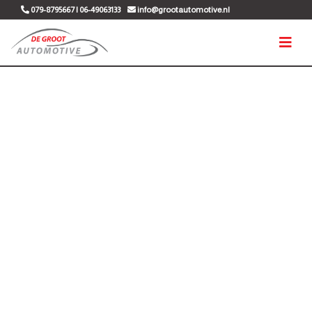
079-8795667 | 06-49063133
info@grootautomotive.nl